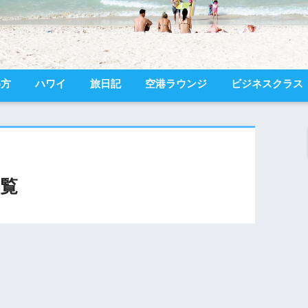
め方
ハワイ
旅日記
空港ラウンジ
ビジネスクラス
覧