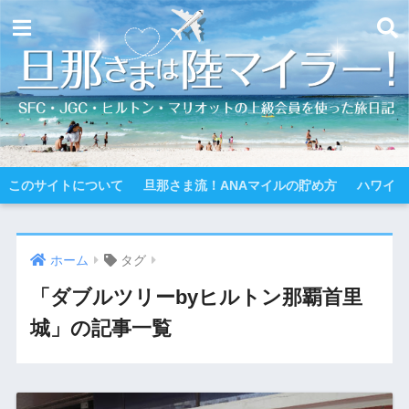
このサイトについて
旦那さま流！ANAマイルの貯め方
ハワイ
ホーム
タグ
「ダブルツリーbyヒルトン那覇首里
城」の記事一覧