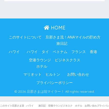
HOME
このサイトについて
旦那さま流！ANAマイルの貯め方
旅日記
ハワイ
ハワイ
タイ
ベトナム
フランス
香港
空港ラウンジ
ビジネスクラス
ホテル
マリオット
ヒルトン
お問い合わせ
プライバシーポリシー
© 2026 旦那さまは陸マイラー！ All rights reserved.
このサイトについて
旦那さま流！ANAマイルの貯め方
ハワイ
旅日記
空港ラウンジ
ビジネスクラス
ホテル
お問い合わせ
プライバシ