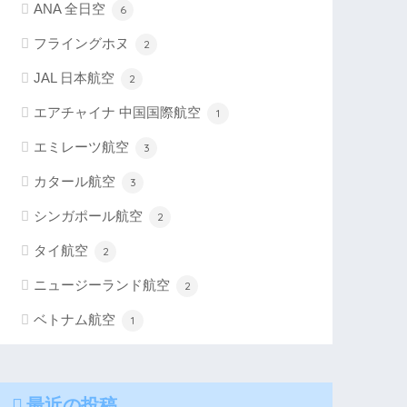
ANA 全日空
6
フライングホヌ
2
JAL 日本航空
2
エアチャイナ 中国国際航空
1
エミレーツ航空
3
カタール航空
3
シンガポール航空
2
タイ航空
2
ニュージーランド航空
2
ベトナム航空
1
最近の投稿