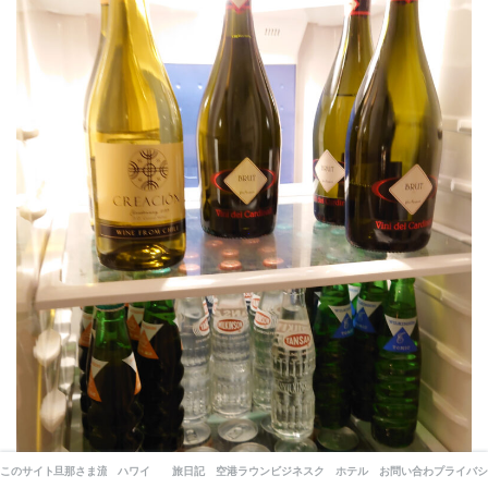
このサイトについて
旦那さま流！ANAマイルの貯め方
ハワイ
旅日記
空港ラウンジ
ビジネスクラス
ホテル
お問い合わせ
プライバシ