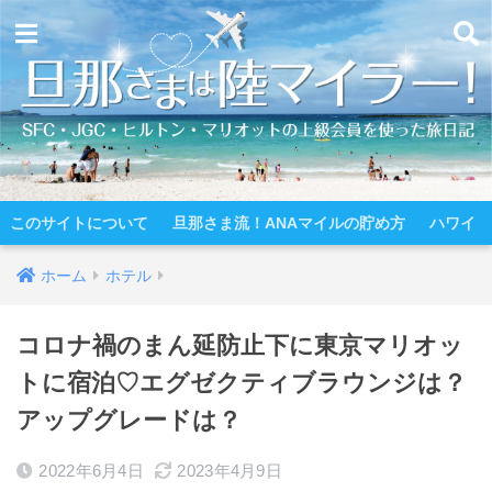
このサイトについて
旦那さま流！ANAマイルの貯め方
ハワイ
ホーム
ホテル
コロナ禍のまん延防止下に東京マリオッ
トに宿泊♡エグゼクティブラウンジは？
アップグレードは？
2022年6月4日
2023年4月9日