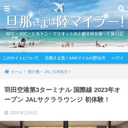
このサイトについて
旦那さま流！ANAマイルの貯め方
ハワイ
ホーム
飛行機
JAL 日本航空
羽田空港第3ターミナル 国際線 2023年オ
ープン JALサクララウンジ 初体験！
2024年1月6日