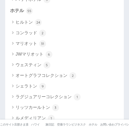
ホテル
55
ヒルトン
24
コンラッド
2
マリオット
31
JWマリオット
6
ウェスティン
5
オートグラフコレクション
2
シェラトン
9
ラグジュアリーコレクション
1
リッツカールトン
3
ルメディリアン
1
このサイトについて
旦那さま流！ANAマイルの貯め方
ハワイ
旅日記
空港ラウンジ
ビジネスクラス
ホテル
お問い合わせ
プライバシ
東京
7