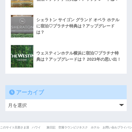
シェラトン サイゴン グランド オペラ ホテル
に宿泊♡プラチナ特典は？アップグレード
は？
ウェスティンホテル横浜に宿泊♡プラチナ特
典は？アップグレードは？ 2023年の思い出！
アーカイブ
このサイトについて
旦那さま流！ANAマイルの貯め方
ハワイ
旅日記
空港ラウンジ
ビジネスクラス
ホテル
お問い合わせ
プライバシ